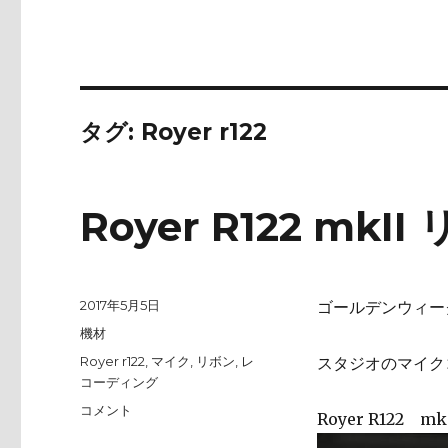
タグ:
Royer r122
Royer R122 mk
投
2017年5月5日
ゴールデンウィー
稿
カ
機材
日:
テ
タ
Royer r122
,
マイク
,
リボン
,
レ
スタジオのマイク
ゴ
グ
コーディング
リ
Royer
コメント
ー
Royer R122 m
R122