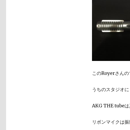
mkII
リ
ボ
ン
マ
イ
ク
導
入
に
このRoyerさん
うちのスタジオにもあ
AKG THE tu
リボンマイクは振