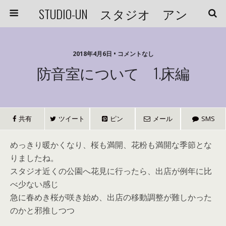
STUDIO-UN スタジオ アン
2018年4月6日 • コメントなし
防音室について 1.床編
共有
ツイート
ピン
メール
SMS
めっきり暖かくなり、桜も満開、花粉も満開な季節とな
りましたね。
スタジオ近くの公園へ花見に行ったら、出店が例年に比
べ少ない感じ
急に春めき桜が咲き始め、出店の移動調整が難しかった
のかと邪推しつつ